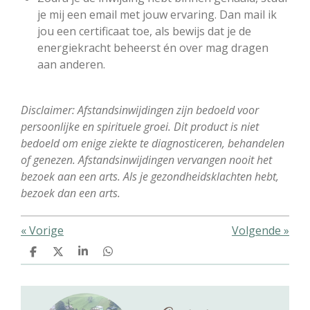
je mij een email met jouw ervaring. Dan mail ik
jou een certificaat toe, als bewijs dat je de
energiekracht beheerst én over mag dragen
aan anderen.
Disclaimer: Afstandsinwijdingen zijn bedoeld voor
persoonlijke en spirituele groei. Dit product is niet
bedoeld om enige ziekte te diagnosticeren, behandelen
of genezen. Afstandsinwijdingen vervangen nooit het
bezoek aan een arts. Als je gezondheidsklachten hebt,
bezoek dan een arts.
«
Vorige
Volgende
»
D
D
S
D
e
e
h
e
l
e
a
l
e
l
r
e
n
e
n