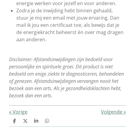
energie werken voor jezelf en voor anderen.
Zodra je de inwijding hebt binnen gehaald,
stuur je mij een email met jouw ervaring. Dan
mail ik jou een certificaat toe, als bewijs dat je
de energiekracht beheerst én over mag dragen
aan anderen.
Disclaimer: Afstandsinwijdingen zijn bedoeld voor
persoonlijke en spirituele groei. Dit product is niet
bedoeld om enige ziekte te diagnosticeren, behandelen
of genezen. Afstandsinwijdingen vervangen nooit het
bezoek aan een arts. Als je gezondheidsklachten hebt,
bezoek dan een arts.
«
Vorige
Volgende
»
D
D
S
D
e
e
h
e
l
e
a
l