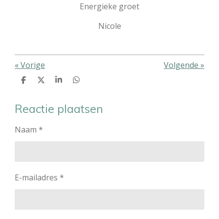
Energieke groet
Nicole
«
Vorige
Volgende
»
D
D
S
D
e
e
h
e
l
e
a
l
e
l
r
e
Reactie plaatsen
n
e
n
Naam *
E-mailadres *