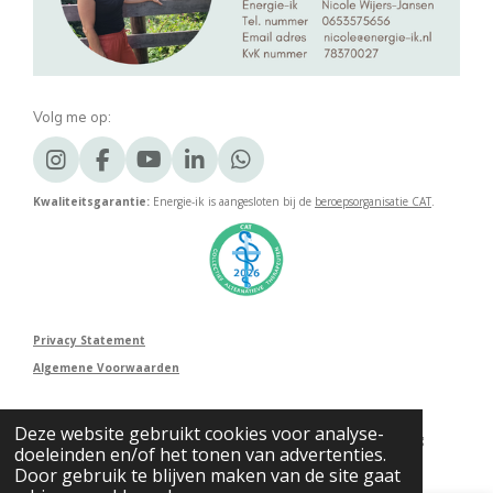
Volg me op:
I
F
Y
L
W
n
a
o
i
h
Kwaliteitsgarantie:
Energie-ik is aangesloten bij de
beroepsorganisatie CAT
.
s
c
u
n
a
t
e
T
k
t
a
b
u
e
s
g
o
b
d
A
r
o
e
I
p
a
k
n
p
m
Privacy Statement
Algemene Voorwaarden
Deze website gebruikt cookies voor analyse-
© 2020 - 2026 Energie-ik voor energiecoaching en energetische behandeling
doeleinden en/of het tonen van advertenties.
Powered by
JouwWeb
Door gebruik te blijven maken van de site gaat