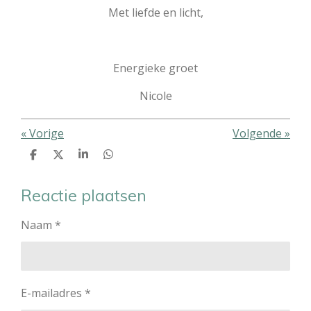
Met liefde en licht,
Energieke groet
Nicole
«
Vorige
Volgende
»
D
D
S
D
e
e
h
e
l
e
a
l
e
l
r
e
Reactie plaatsen
n
e
n
Naam *
E-mailadres *