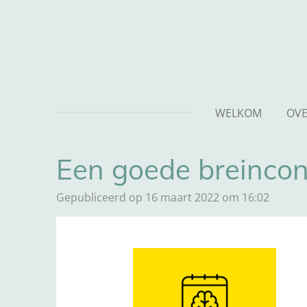
Ga
direct
naar
de
hoofdinhoud
WELKOM
OVE
Een goede breincond
Gepubliceerd op 16 maart 2022 om 16:02