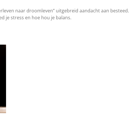
verleven naar droomleven” uitgebreid aandacht aan besteed.
ed je stress en hoe hou je balans.