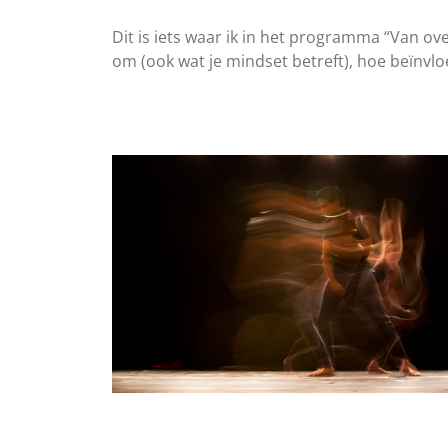
Dit is iets waar ik in het programma “Van o
om (ook wat je mindset betreft), hoe beïnvlo