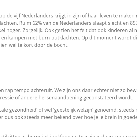
op de vijf Nederlanders krijgt in zijn of haar leven te mak
chten. Ruim 62% van de Nederlanders slaapt slecht en 85% v
l hoger. Zorgelijk. Ook gezien het feit dat ook kinderen al
f en kampen met burn-outklachten. Op dit moment wordt dit
en wel te kort door de bocht.
n rap tempo achteruit. We zijn ons daar echter niet zo bew
epressie of andere hersenaandoening geconstateerd wordt.
ntale gezondheid’ of wel ‘geestelijk welzijn’ genoemd, steed
er dus ook steeds meer bekend over hoe je je brein in goede
, stilzitten, schermtijd, junkfood en te weinig slaap, ontsp