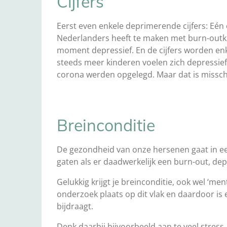
Cijfers
Eerst even enkele deprimerende cijfers: Eén 
Nederlanders heeft te maken met burn-outkla
moment depressief. En de cijfers worden enke
steeds meer kinderen voelen zich depressie
corona werden opgelegd. Maar dat is misschi
Breinconditie
De gezondheid van onze hersenen gaat in ee
gaten als er daadwerkelijk een burn-out, d
Gelukkig krijgt je breinconditie, ook wel ‘me
onderzoek plaats op dit vlak en daardoor is 
bijdraagt.
Denk daarbij bijvoorbeeld aan te veel stress