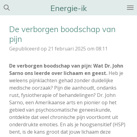
Energie-ik
Ga
direct
naar
De verborgen boodschap van
de
hoofdinhoud
pijn
Gepubliceerd op 21 februari 2025 om 08:11
De verborgen boodschap van pijn: Wat Dr. John
Sarno ons leerde over lichaam en geest.
Heb je
weleens pijnklachten gehad zonder duidelijke
medische oorzaak? Pijn die aanhoudt, ondanks
rust, fysiotherapie of behandelingen? Dr. John
Sarno, een Amerikaanse arts en pionier op het
gebied van psychosomatische geneeskunde,
ontdekte dat veel chronische pijn voortkomt uit
onderdrukte emoties. En als je hoogsensitief (HSP)
bent, is de kans groot dat jouw lichaam deze